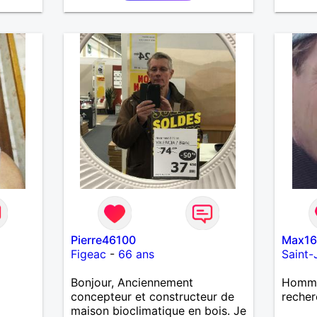
ire
saurais
e
l'homm
imagina
et red
l'amou
Pierre46100
Max1
Figeac
-
66 ans
Saint-
Bonjour, Anciennement
Homme 
concepteur et constructeur de
recher
maison bioclimatique en bois. Je