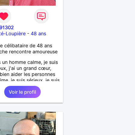
91302
té-Loupière
-
48 ans
célibataire de 48 ans
che rencontre amoureuse
s un homme calme, je suis
ux, j'ai un grand cœur,
 bien aider les personnes
ime, je suis sérieux, je suis
e, je suis honnête, j'aime
Voir le profil
'on joue avec moi et
 pas les mensonges. Je
e une relation amoureuse
ieuse.