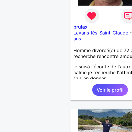
brulax
Lavans-lès-Saint-Claude
ans
Homme divorcé(e) de 72 
recherche rencontre amo
je suisà l'écoute de l'autre
calme je recherche l'affec
sais en donner
Voir le profil