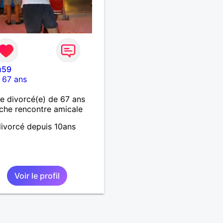
u59
-
67 ans
 divorcé(e) de 67 ans
che rencontre amicale
divorcé depuis 10ans
Voir le profil