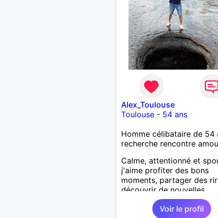
Alex_Toulouse
Toulouse
-
54 ans
Homme célibataire de 54 
recherche rencontre amo
Calme, attentionné et spor
j'aime profiter des bons
moments, partager des rir
découvrir de nouvelles
expériences. Sincère et à
Voir le profil
l'écoute, je recherche une