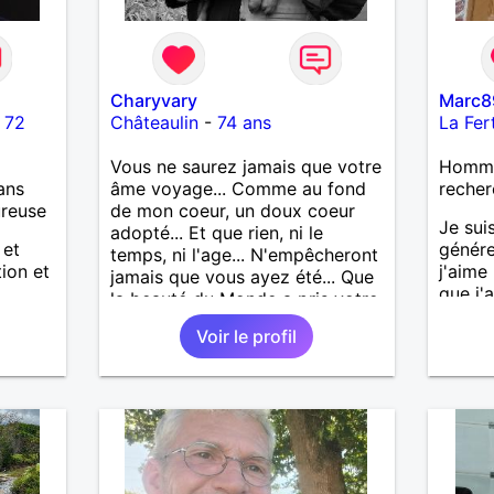
Charyvary
Marc8
-
72
Châteaulin
-
74 ans
La Fer
Vous ne saurez jamais que votre
Homme 
ans
âme voyage... Comme au fond
recher
ureuse
de mon coeur, un doux coeur
Je sui
adopté... Et que rien, ni le
 et
génére
temps, ni l'age... N'empêcheront
tion et
j'aime
jamais que vous ayez été... Que
que j'a
la beauté du Monde a pris votre
sincèr
visage... Vous ne saurez jamais
Voir le profil
pas qu
que j’emporte votre âme...
j'aime
Comme une lampe d’or qui
cherch
m’éclaire en marchant...
et sér