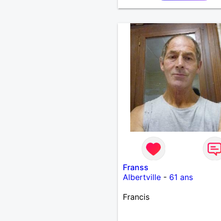
personne avec qui constru
une belle complicité et un
relation authentique.
Franss
Albertville
-
61 ans
Francis