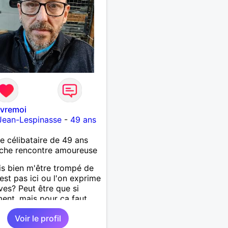
vremoi
Jean-Lespinasse
-
49 ans
célibataire de 49 ans
che rencontre amoureuse
is bien m'être trompé de
'est pas ici ou l'on exprime
ves? Peut être que si
ment, mais pour ça faut
r la personne attentive
Voir le profil
 cherche et pour qui je