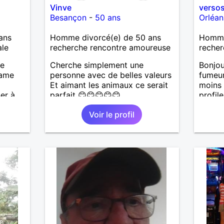
Vinve
verso
Besançon
-
50 ans
Orléan
ans
Homme divorcé(e) de 50 ans
Homme 
ale
recherche rencontre amoureuse
recher
je
Cherche simplement une
Bonjo
dame
personne avec de belles valeurs
fumeur
Et aimant les animaux ce serait
moins
er à
parfait 😊😊😊😊😊
profile
 entre
Voir le profil