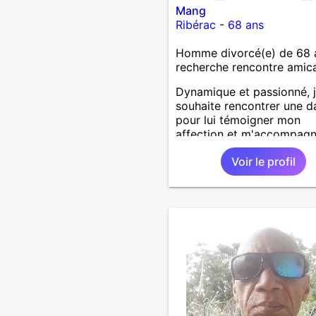
Mang
Ribérac
-
68 ans
Homme divorcé(e) de 68 
recherche rencontre amic
Dynamique et passionné, 
souhaite rencontrer une 
pour lui témoigner mon
affection et m'accompagn
l'océan ou lors de sorties
Voir le profil
collectionneurs.