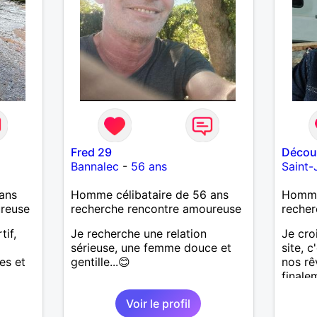
Fred 29
Décou
Bannalec
-
56 ans
Saint-
ans
Homme célibataire de 56 ans
Homme 
ureuse
recherche rencontre amoureuse
recher
tif,
Je recherche une relation
Je cro
sérieuse, une femme douce et
site, c
es et
gentille...😊
nos rê
finale
trouve
Voir le profil
que je