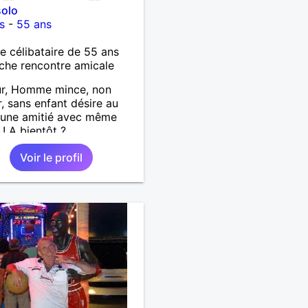
solo
s
-
55 ans
célibataire de 55 ans
che rencontre amicale
ur, Homme mince, non
, sans enfant désire au
 une amitié avec même
 ! A bientôt ?
Voir le profil