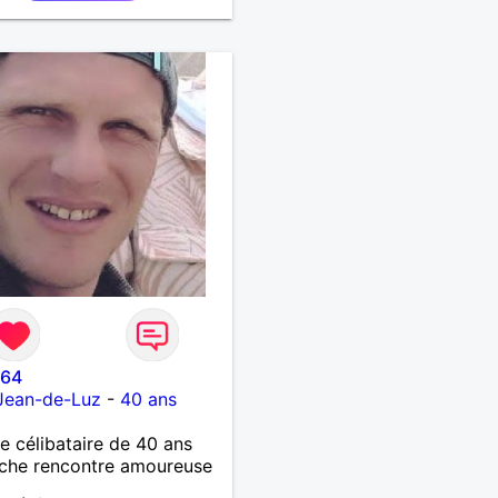
 aussi être l'oreille,
e doux et généreux,
tif et qui la fera sourire
onner de la confiance en
r inconditionnel.
664
Jean-de-Luz
-
40 ans
célibataire de 40 ans
che rencontre amoureuse