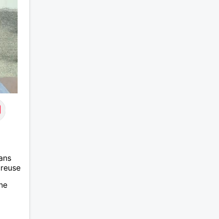
ans
ureuse
ne