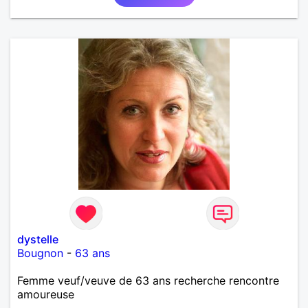
dystelle
Bougnon
-
63 ans
Femme veuf/veuve de 63 ans recherche rencontre
amoureuse