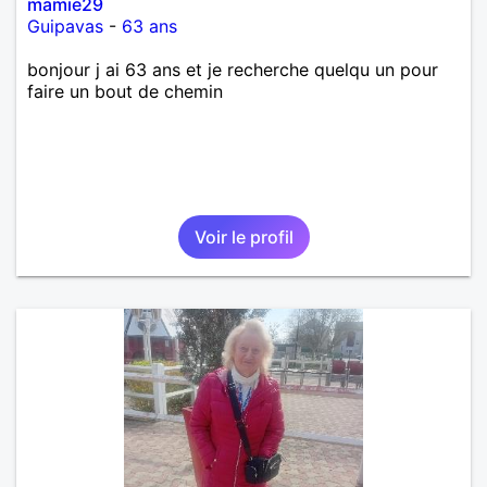
mamie29
Guipavas
-
63 ans
bonjour j ai 63 ans et je recherche quelqu un pour
faire un bout de chemin
Voir le profil