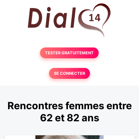
TESTER GRATUITEMENT
SE CONNECTER
Rencontres femmes entre
62 et 82 ans