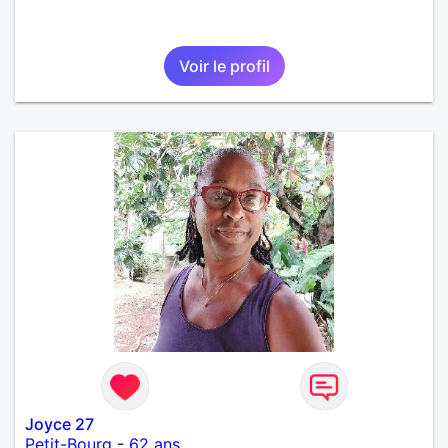
Voir le profil
Joyce 27
Petit-Bourg
-
62 ans