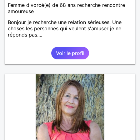
Femme divorcé(e) de 68 ans recherche rencontre
amoureuse
Bonjour je recherche une relation sérieuses. Une
choses les personnes qui veulent s'amuser je ne
réponds pas....
Voir le profil