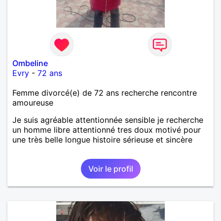
Ombeline
Evry
-
72 ans
Femme divorcé(e) de 72 ans recherche rencontre
amoureuse
Je suis agréable attentionnée sensible je recherche
un homme libre attentionné tres doux motivé pour
une très belle longue histoire sérieuse et sincère
Voir le profil