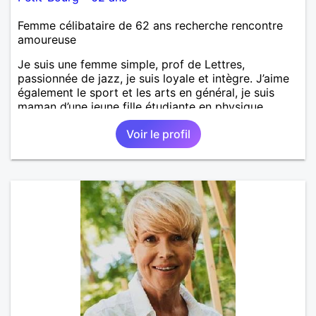
Femme célibataire de 62 ans recherche rencontre
amoureuse
Je suis une femme simple, prof de Lettres,
passionnée de jazz, je suis loyale et intègre. J’aime
également le sport et les arts en général, je suis
maman d’une jeune fille étudiante en physique
chimie.
Voir le profil