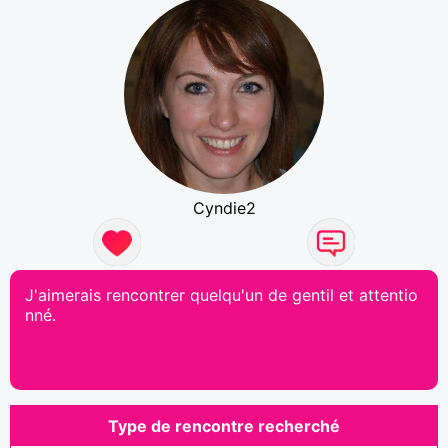
Cyndie2
J'aimerais rencontrer quelqu'un de gentil et attentio
nné.
Type de rencontre recherché