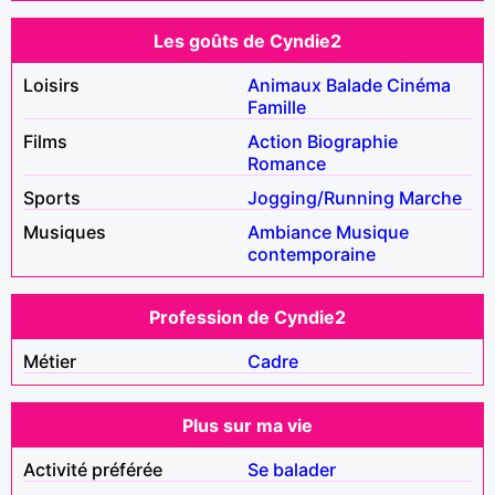
Les goûts de Cyndie2
Loisirs
Animaux
Balade
Cinéma
Famille
Films
Action
Biographie
Romance
Sports
Jogging/Running
Marche
Musiques
Ambiance
Musique
contemporaine
Profession de Cyndie2
Métier
Cadre
Plus sur ma vie
Activité préférée
Se balader