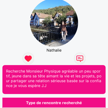
Nathalie
Recherche Monsieur Physique agréable un peu spor
tif, jeune dans sa tête aimant la vie et les projets, po
ur partager une relation sérieuse basée sur la confia
nce je vous espère J.J
Type de rencontre recherché