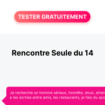
TESTER GRATUITEMENT
Rencontre Seule du 14
Je recherche un homme sérieux, honnête, doux, attent
e les sorties entre amis, les restaurants, je fais du s