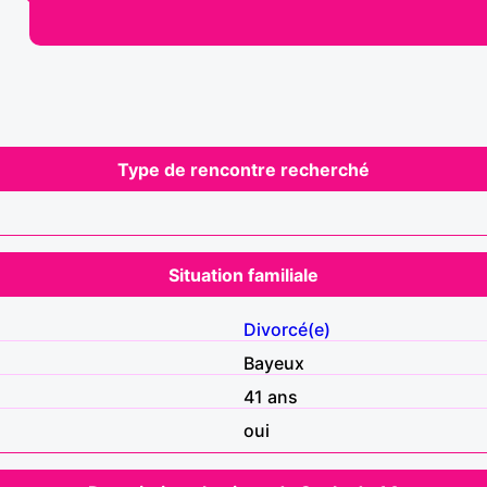
Type de rencontre recherché
Situation familiale
Divorcé(e)
Bayeux
41 ans
oui