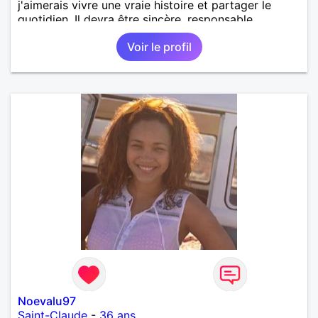
j'aimerais vivre une vraie histoire et partager le
quotidien. Il devra être sincère, responsable,
ambitieux, entreprenant, fort de caractère et avec le
Voir le profil
sens de l'humour. Il saura me chouchouter et me
mettre en valeur, me donner son amour et attention.
Merci de m'avoir lu et à bientôt...
Noevalu97
Saint-Claude
-
36 ans