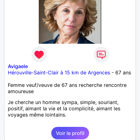
Avigaele
Hérouville-Saint-Clair à 15 km de Argences
- 67 ans
Femme veuf/veuve de 67 ans recherche rencontre
amoureuse
Je cherche un homme sympa, simple, souriant,
positif, aimant la vie et la complicité, aimant les
voyages même lointains.
Voir le profil