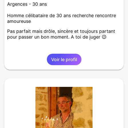
Argences - 30 ans
Homme célibataire de 30 ans recherche rencontre
amoureuse
Pas parfait mais drôle, sincère et toujours partant
pour passer un bon moment. A toi de juger 😉
Voir le profil