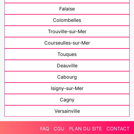
Falaise
Colombelles
Trouville-sur-Mer
Courseulles-sur-Mer
Touques
Deauville
Cabourg
Isigny-sur-Mer
Cagny
Versainville
FAQ
CGU
PLAN DU SITE
CONTACT