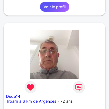
Voir le profil
Dede14
Troarn à 6 km de Argences
- 72 ans