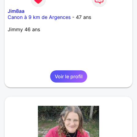
Jim8aa
Canon à 9 km de Argences
- 47 ans
Jimmy 46 ans
Voir le profil