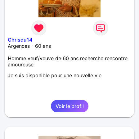
Chrisdu14
Argences - 60 ans
Homme veuf/veuve de 60 ans recherche rencontre
amoureuse
Je suis disponible pour une nouvelle vie
Voir le profil