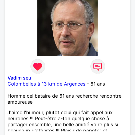
Vadim seul
Colombelles à 13 km de Argences
- 61 ans
Homme célibataire de 61 ans recherche rencontre
amoureuse
J'aime l'humour, plutôt celui qui fait appel aux
neurones !!! Peut-être a-ton quelque chose à
partager ensemble, une belle amitié voire plus si
beaucoup d'affinités !!! Plaisir de papoter et