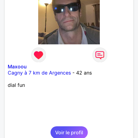
Maxoou
Cagny à 7 km de Argences
- 42 ans
dial fun
Voir le profil