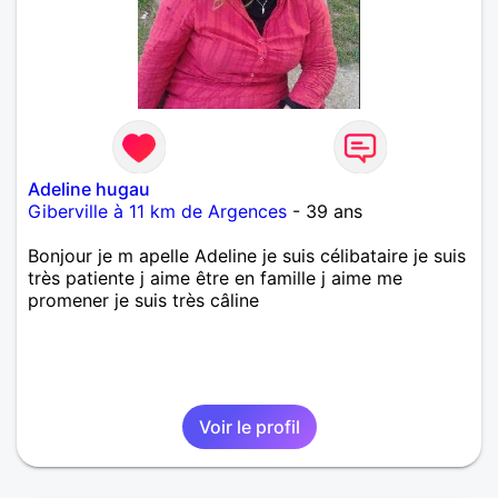
Adeline hugau
Giberville à 11 km de Argences
- 39 ans
Bonjour je m apelle Adeline je suis célibataire je suis
très patiente j aime être en famille j aime me
promener je suis très câline
Voir le profil