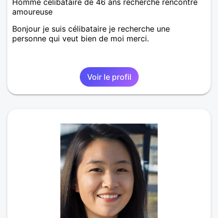
Homme célibataire de 46 ans recherche rencontre
amoureuse
Bonjour je suis célibataire je recherche une
personne qui veut bien de moi merci.
Voir le profil