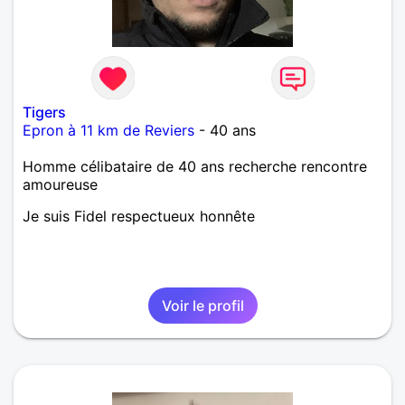
Tigers
Epron à 11 km de Reviers
- 40 ans
Homme célibataire de 40 ans recherche rencontre
amoureuse
Je suis Fidel respectueux honnête
Voir le profil