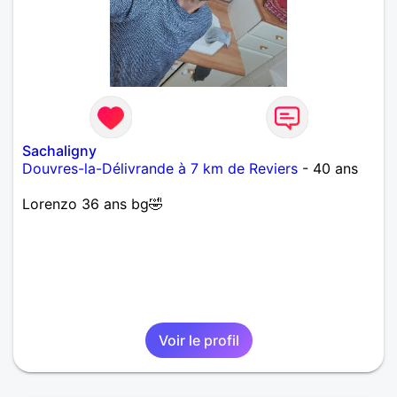
Sachaligny
Douvres-la-Délivrande à 7 km de Reviers
- 40 ans
Lorenzo 36 ans bg🤣
Voir le profil