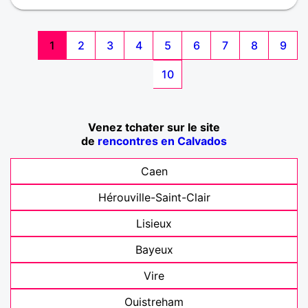
1
2
3
4
5
6
7
8
9
10
Venez tchater sur le site
de
rencontres en Calvados
Caen
Hérouville-Saint-Clair
Lisieux
Bayeux
Vire
Ouistreham