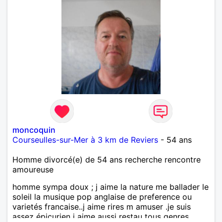
moncoquin
Courseulles-sur-Mer à 3 km de Reviers
- 54 ans
Homme divorcé(e) de 54 ans recherche rencontre
amoureuse
homme sympa doux ; j aime la nature me ballader le
soleil la musique pop anglaise de preference ou
varietés francaise..j aime rires m amuser .je suis
assez épicurien j aime aussi restau tous genres..