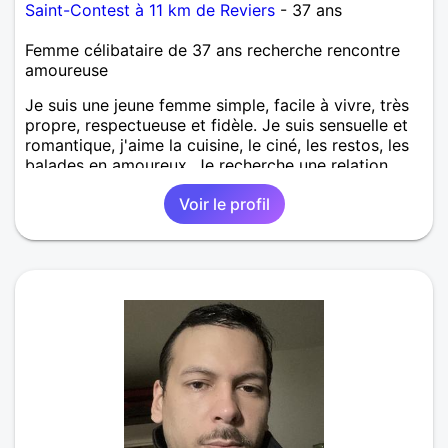
Saint-Contest à 11 km de Reviers
- 37 ans
Femme célibataire de 37 ans recherche rencontre
amoureuse
Je suis une jeune femme simple, facile à vivre, très
propre, respectueuse et fidèle. Je suis sensuelle et
romantique, j'aime la cuisine, le ciné, les restos, les
balades en amoureux. Je recherche une relation
stable, sincère, sérieuse et durable.
Voir le profil