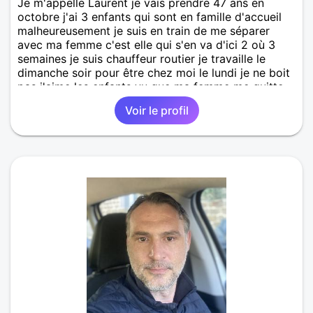
Je m'appelle Laurent je vais prendre 47 ans en
tendresse et un quotidien harmonieux, alors nous
octobre j'ai 3 enfants qui sont en famille d'accueil
pourrions bien nous entendre. Je viens à Vire pour y
malheureusement je suis en train de me séparer
vivre pleinement, pas pour y passer. Et j’aimerais y
avec ma femme c'est elle qui s'en va d'ici 2 où 3
rencontrer celle avec qui partager cette nouvelle
semaines je suis chauffeur routier je travaille le
étape : une complice, une partenaire, quelqu’un qui a
dimanche soir pour être chez moi le lundi je ne boit
envie d’écrire une histoire à deux, sans précipitation
pas j'aime les enfants vu que ma femme me quitte
mais avec conviction.
je ne veux pas rester seul dans ma grande maison
Voir le profil
avec 4 chambre j'habite à Vassy dans le 14 j'aime
être avec des amis