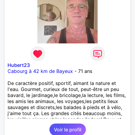
Hubert23
Cabourg à 42 km de Bayeux
- 71 ans
De caractère positif, sportif, aimant la nature et
l'eau. Gourmet, curieux de tout, peut-être un peu
bavard, le jardinage,le bricolage,la lecture, les films,
les amis les animaux, les voyages,les petits lieux
sauvages et discrets,les balades à pieds et à vélo,
j'aime tout ça. Les grandes cités beaucoup moins,
les vieilles pierres et les legendes,j'adore! Doux et
sensuel, j'aime aider et soigner ,je pratique le
Voir le profil
magnétisme et m'intéresse aux soins comme la