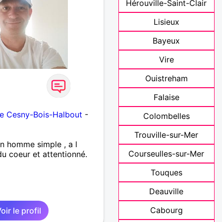
Hérouville-Saint-Clair
Lisieux
Bayeux
Vire
Ouistreham
Falaise
e Cesny-Bois-Halbout
-
Colombelles
Trouville-sur-Mer
un homme simple , a l
Courseulles-sur-Mer
u coeur et attentionné.
Touques
Deauville
Cabourg
oir le profil