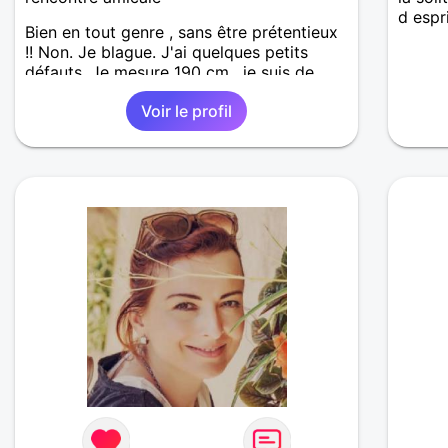
d espri
Bien en tout genre , sans être prétentieux
!! Non. Je blague. J'ai quelques petits
défauts. Je mesure 190 cm , je suis de
Normandie, et je travaille en pleine nature
Voir le profil