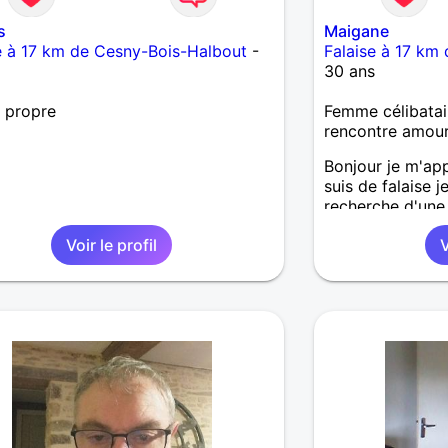
s
Maigane
e à 17 km de Cesny-Bois-Halbout
-
Falaise à 17 km
30 ans
 propre
Femme célibatai
rencontre amou
Bonjour je m'app
suis de falaise je
recherche d'une 
histoire durable
Voir le profil
V