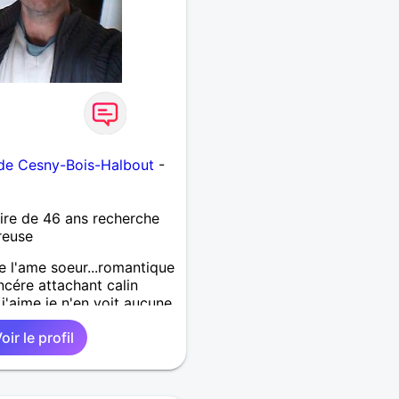
 de Cesny-Bois-Halbout
-
re de 46 ans recherche
reuse
e l'ame soeur...romantique
ncére attachant calin
j'aime je n'en voit aucune
is pas si cela est un défaut
oir le profil
pas matérialiste mais par
sincérité,le respect, la
ngagement.