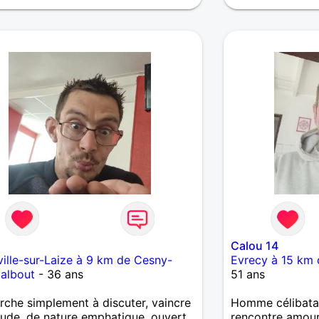
Calou 14
ville-sur-Laize à 9 km de Cesny-
Evrecy à 15 km 
albout
- 36 ans
51 ans
rche simplement à discuter, vaincre
Homme célibatai
itude, de nature emphatique, ouvert
rencontre amou