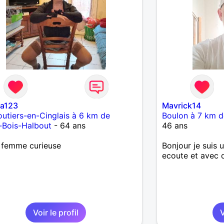
ca123
Mavrick14
utiers-en-Cinglais à 6 km de
Boulon à 7 km d
-Bois-Halbout
- 64 ans
46 ans
s femme curieuse
Bonjour je suis 
ecoute et avec d
Voir le profil
V