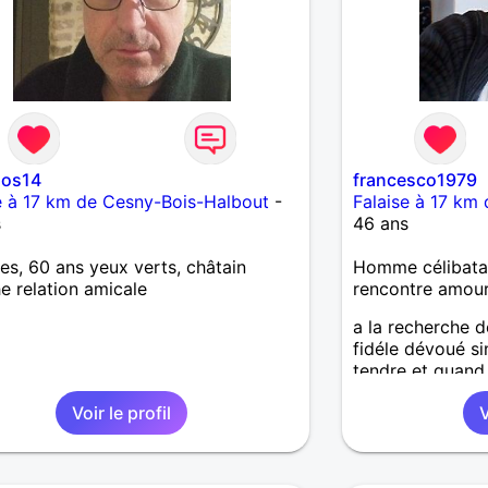
nos14
francesco1979
e à 17 km de Cesny-Bois-Halbout
-
Falaise à 17 km
s
46 ans
, 60 ans yeux verts, châtain
Homme célibatai
e relation amicale
rencontre amou
a la recherche d
fidéle dévoué si
tendre et quand 
autre.....je nesa
Voir le profil
V
mais je ne suis 
contre j'aime la 
politesse et l'e