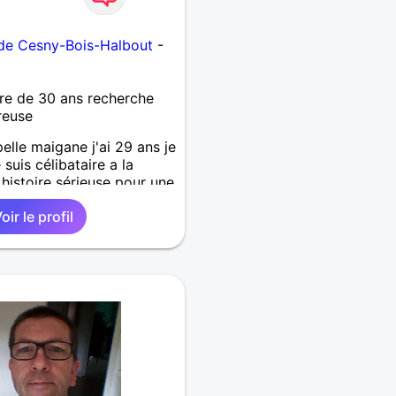
 de Cesny-Bois-Halbout
-
re de 30 ans recherche
reuse
elle maigane j'ai 29 ans je
 suis célibataire a la
histoire sérieuse pour une
oir le profil