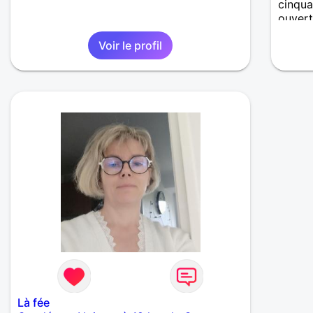
cinqua
ouvert
Voir le profil
Là fée