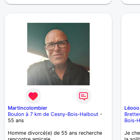
Martincolombier
Léooo
Boulon à 7 km de Cesny-Bois-Halbout
-
Brette
55 ans
Bois-H
Homme divorcé(e) de 55 ans recherche
Je che
rencontre amicale
la sol