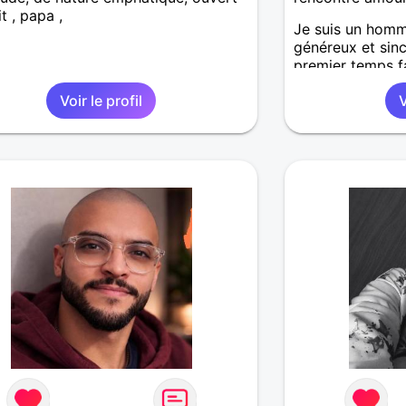
t , papa ,
Je suis un homme
généreux et sinc
premier temps f
connaissances
Voir le profil
V