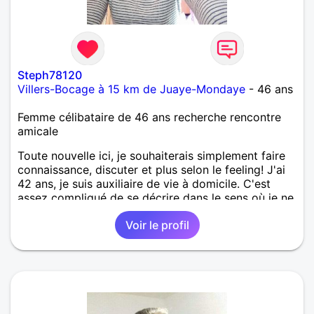
Steph78120
Villers-Bocage à 15 km de Juaye-Mondaye
- 46 ans
Femme célibataire de 46 ans recherche rencontre
amicale
Toute nouvelle ici, je souhaiterais simplement faire
connaissance, discuter et plus selon le feeling! J'ai
42 ans, je suis auxiliaire de vie à domicile. C'est
assez compliqué de se décrire dans le sens où je ne
suis pas objective dès qu'il s'agit de parler de moi!
Voir le profil
Une seule chose est sûre, c'est que je ne mords pas
et que tous les sujets est abordables! Petite
précision, je suis handicapée moteur donc je ne
peux plus conduire!